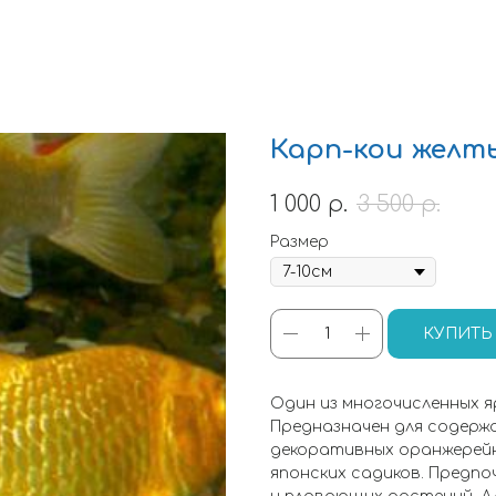
Карп-кои желт
1 000
р.
3 500
р.
Размер
КУПИТЬ
Один из многочисленных 
Предназначен для содерж
декоративных оранжерейн
японских садиков. Предпо