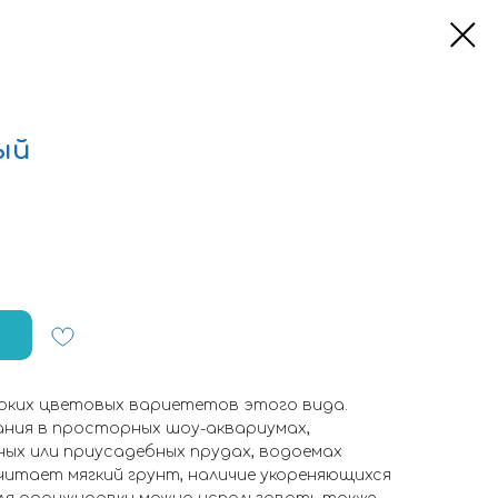
ый
ярких цветовых вариететов этого вида.
ания в просторных шоу-аквариумах,
ых или приусадебных прудах, водоемах
читает мягкий грунт, наличие укореняющихся