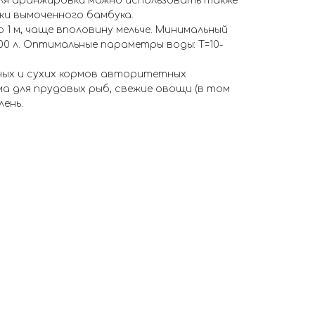
ля аранжировки можно использовать также
тки вымоченного бамбука.
 1 м, чаще вполовину мельче. Минимальный
00 л. Оптимальные параметры воды: Т=10-
ных и сухих кормов авторитетных
а для прудовых рыб, свежие овощи (в том
лень.