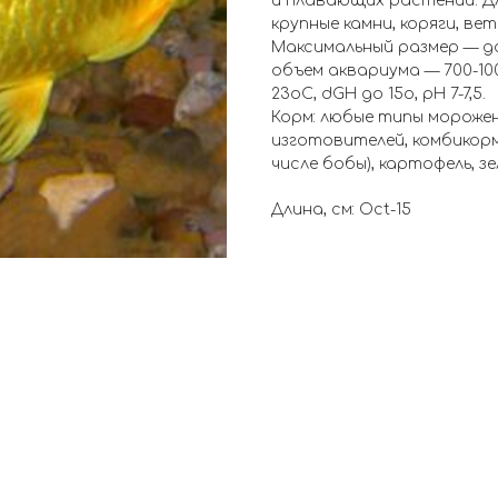
и плавающих растений. Д
крупные камни, коряги, ве
Максимальный размер — до
объем аквариума — 700-10
23оС, dGH до 15о, рН 7-7,5.
Корм: любые типы мороже
изготовителей, комбикорм
числе бобы), картофель, зе
Длина, см: Oct-15