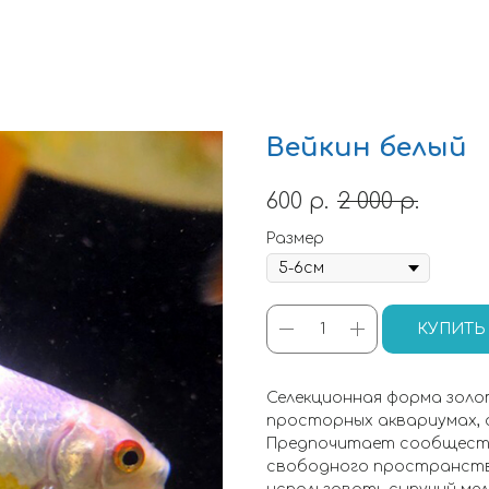
Вейкин белый
600
р.
2 000
р.
Размер
КУПИТЬ
Селекционная форма золо
просторных аквариумах, 
Предпочитает сообщество
свободного пространств