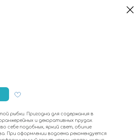
той рыбки. Пригодна для содержания в
оранжерейных и декоративных прудах.
 себе подобных, яркий свет, обилие
а. При оформлении водоема рекомендуется