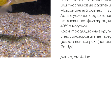
использовать сыпучий мел
или пластиковые растения
Максимальный размер — 20 
Aaные условия содержания:
эффективная фильтрация, 
40% в неделю).
Корм: традиционные крупн
специализированные, пре
декоративных рыб (наприме
Goldy»).
Длина, см: 4-Jun