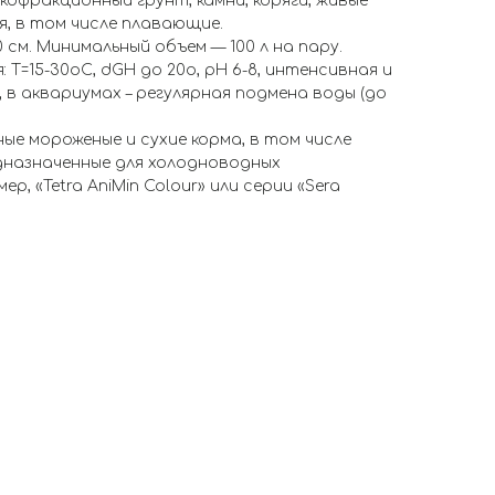
кофракционный грунт, камни, коряги, живые
, в том числе плавающие.
см. Минимальный объем — 100 л на пару.
 Т=15-30оС, dGH до 20о, рН 6-8, интенсивная и
в аквариумах – регулярная подмена воды (до
ые мороженые и сухие корма, в том числе
дназначенные для холодноводных
р, «Tetra AniMin Colour» или серии «Sera