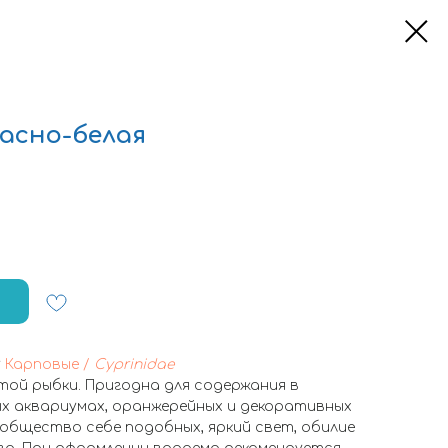
асно-белая
у
Карповые /
Cyprinidae
той рыбки. Пригодна для содержания в
 аквариумах, оранжерейных и декоративных
общество себе подобных, яркий свет, обилие