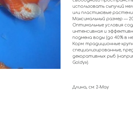
свободного пространств
использовать сыпучий мел
или пластиковые растения
Максимальный размер — 20 
Оптимальные условия содер
интенсивная и эффективна
подмена воды (до 40% в не
Корм: традиционные крупн
специализированные, пре
декоративных рыб (наприме
Goldy»).
Длина, см: 2-May