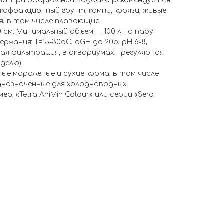
а. При оформлении водоема рекомендуется
кофракционный грунт, камни, коряги, живые
, в том числе плавающие.
см. Минимальный объем — 100 л на пару.
жания: Т=15-30оС, dGH до 20о, рН 6-8,
я фильтрация, в аквариумах – регулярная
делю).
ые мороженые и сухие корма, в том числе
дназначенные для холодноводных
р, «Tetra AniMin Colour» или серии «Sera