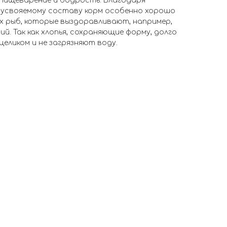
пищеварение и бодрость. Благодаря
оусвояемому составу корм особенно хорошо
х рыб, которые выздоравливают, например,
й. Так как хлопья, сохраняющие форму, долго
еликом и не загрязняют воду.