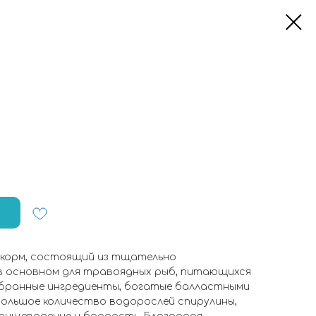
й корм, состоящий из тщательно
 в основном для травоядных рыб, питающихся
бранные ингредиенты, богатые балластными
большое количество водорослей спирулины,