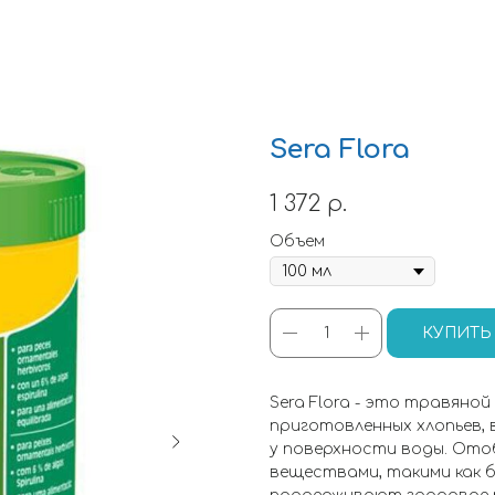
Sera Flora
1 372
р.
Объем
КУПИТЬ
Sera Flora - это травяно
приготовленных хлопьев,
у поверхности воды. Ото
веществами, такими как 