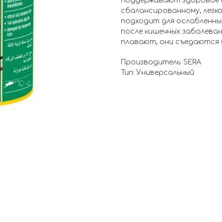
поддерживают здоровое 
сбалансированному, легк
подходит для ослабленны
после кишечных заболевани
плавают, они съедаются ц
Производитель: SERA
Тип: Универсальный