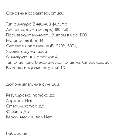
Основные характеристики:
Тип фильтра Внешний фильтр
Для аквариума (литры) 180-250
Производительность (литры в час) 1000
Мощность (Вт.) 14
Сетевое напряжение (В) 220В, 50Гц
Уровень шума Тихий
Фильтрующих отсеков 4
Тип очистики Механическая очитка, Стерилизация
Высота подъема воды (м.) 1.3
Дополнительные функции:
Регулировка потока Да
Аэрация Нет
Стерилизатор Да
Флейта Да
Керамический вал Нет
Габариты: