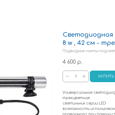
Светодиодная 
8 w , 42 см - т
Подводные лампы-подсве
4 600
р.
КУПИТЬ
Универсальная светодиодна
трехцветная
светильник серии LED
возможность использовани
подводного, при помощи 