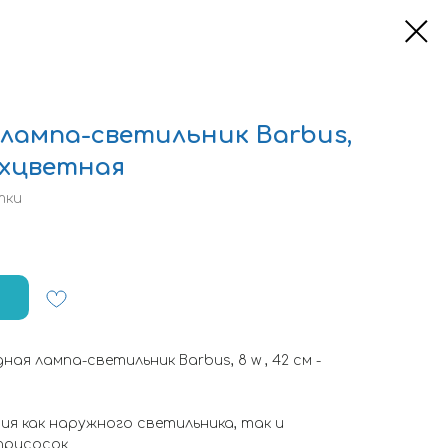
лампа-светильник Barbus,
рехцветная
тки
я лампа-светильник Barbus, 8 w , 42 см -
я как наружного светильника, так и
присосок