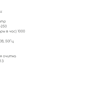
и:
ьтр
-250
ы в час) 1000
0В, 50Гц
я очитка
1.3