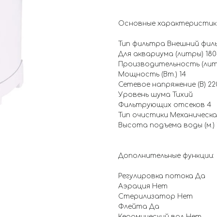
Основные характеристик
Тип фильтра Внешний фил
Для аквариума (литры) 180
Производительность (литр
Мощность (Вт.) 14
Сетевое напряжение (В) 22
Уровень шума Тихий
Фильтрующих отсеков 4
Тип очистики Механическа
Высота подъема воды (м.) 
Дополнительные функции:
Регулировка потока Да
Аэрация Нет
Стерилизатор Нет
Флейта Да
Керамический вал Нет