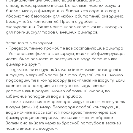
Предназначен для очистки воды в аквариумах,
отсадниках, креветочниках. Выполняет механическую и
биологическую фильтрацию. Выполняет аэрацию воды.
Абсолютно безопасен для любых обитателей аквариума.
Бесшумный и компактный. Прост и удобен в
эксплуатации. Так же может использоваться как насадка
для помп-циркуляторов и внешних фильтров.
Установка в аквариум:
- Предварительно промойте все составляющие фильтра
- Установите фильтр в аквариум, так чтоб фильтрующая
часть была полностью погружена в воду. Установите
фильтр на грунт.
- Подключите воздушный шланг (в комплект не входит) к
штуцеру в верхней части фильтра. Другой конец шланга
подсоедините к компрессору (в комплект не входит). Если
компрессор находится ниже уровня воды, стоит
установить в разрез шланга обратный клапан, во
избежание попадания воды в прибор.
- После включения компрессора воздух начнет поступать
в аэрлифтный фильтр. Благодаря особой конструкции,
вода начнет всасываться последовательно через все
фильтрующие материалы, очищаясь таким образом.
Затем она выйдет через выбросной патрубок в верхней
части вместе с воздухом.