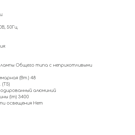
и:
0В, 50Гц
ия:
/ лампы Общего типа с неприхотливыми
арная (Вт.) 48
 (T5)
нодированный алюминий
ины (lm) 3400
сти освещения Нет