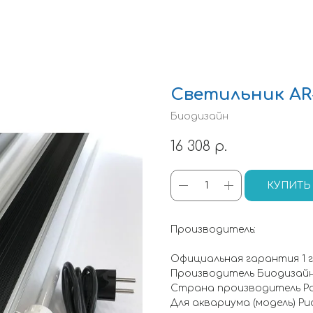
Светильник AR-T
Биодизайн
16 308
р.
КУПИТЬ
Производитель:
Официальная гарантия 1 
Производитель Биодизай
Страна производитель Р
Для аквариума (модель) Ри