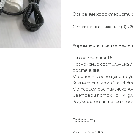
Основные характеристик
Сетевое напряжение (В) 22
Характеристики освещен
Тип освещения T5
Назначение светильника 
растениями
Мощность освещения, сумм
Количество ламп 2 х 24 Вт.
Материал светильника А
Световой поток на 1 м. дл
Регулировка интенсивно
Габариты:
Длина (см.) 90