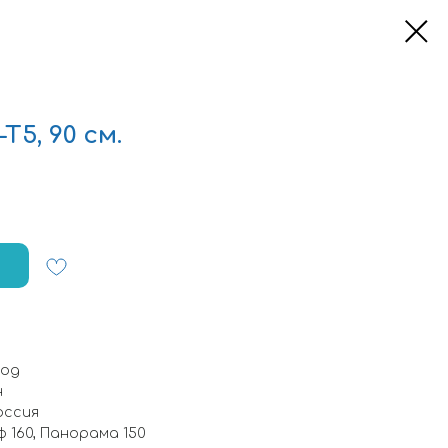
5, 90 см.
год
н
оссия
ф 160, Панорама 150