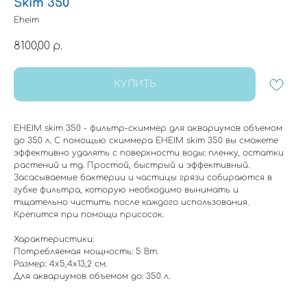
Skim 350
Eheim
8100,00
р.
КУПИТЬ
EHEIM skim 350 - фильтр-скиммер для аквариумов объемом
до 350 л. С помощью скиммера EHEIM skim 350 вы сможете
эффективно удалять с поверхности воды: пленку, остатки
растений и тд. Простой, быстрый и эффективный.
Засасываемые бактерии и частицы грязи собираются в
губке фильтра, которую необходимо вынимать и
тщательно чистить после каждого использования.
Крепится при помощи присосок.
Характеристики:
Потребляемая мощность: 5 Вт.
Размер: 4х5,4х13,2 см.
Для аквариумов объемом до: 350 л.