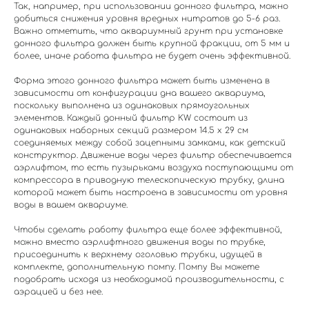
Так, например, при использовании донного фильтра, можно
добиться снижения уровня вредных нитратов до 5-6 раз.
Важно отметить, что аквариумный грунт при установке
донного фильтра должен быть крупной фракции, от 5 мм и
более, иначе работа фильтра не будет очень эффективной.
Форма этого донного фильтра может быть изменена в
зависимости от конфигурации дна вашего аквариума,
поскольку выполнена из одинаковых прямоугольных
элементов. Каждый донный фильтр KW состоит из
одинаковых наборных секций размером 14.5 х 29 см
соединяемых между собой зацепными замками, как детский
конструктор. Движение воды через фильтр обеспечивается
аэрлифтом, то есть пузырьками воздуха поступающими от
компрессора в приводную телескопическую трубку, длина
которой может быть настроена в зависимости от уровня
воды в вашем аквариуме.
Чтобы сделать работу фильтра еще более эффективной,
можно вместо аэрлифтного движения воды по трубке,
присоединить к верхнему оголовью трубки, идущей в
комплекте, дополнительную помпу. Помпу Вы можете
подобрать исходя из необходимой производительности, с
аэрацией и без нее.