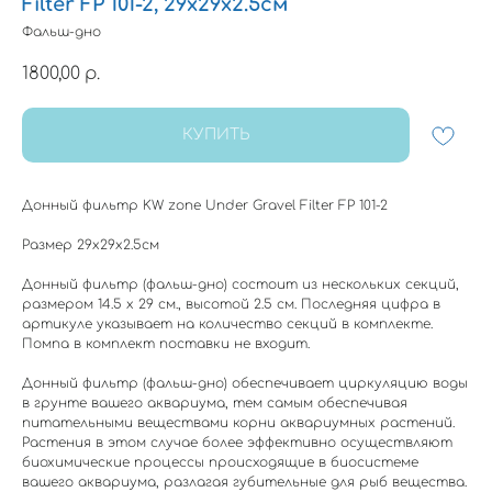
Filter FP 101-2, 29х29х2.5см
Фальш-дно
1800,00
р.
КУПИТЬ
Донный фильтр KW zone Under Gravel Filter FP 101-2
Размер 29х29х2.5см
Донный фильтр (фальш-дно) состоит из нескольких секций,
размером 14.5 х 29 см., высотой 2.5 см. Последняя цифра в
артикуле указывает на количество секций в комплекте.
Помпа в комплект поставки не входит.
Донный фильтр (фальш-дно) обеспечивает циркуляцию воды
в грунте вашего аквариума, тем самым обеспечивая
питательными веществами корни аквариумных растений.
Растения в этом случае более эффективно осуществляют
биохимические процессы происходящие в биосистеме
вашего аквариума, разлагая губительные для рыб вещества.