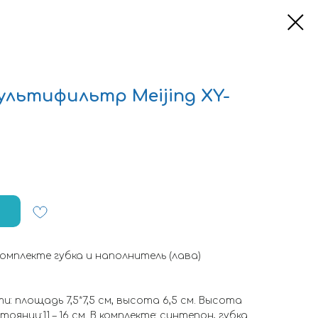
льтифильтр Meijing XY-
комплекте губка и наполнитель (лава)
 площадь 7,5*7,5 см, высота 6,5 см. Высота
янии:11 – 16 см. В комплекте: синтепон, губка