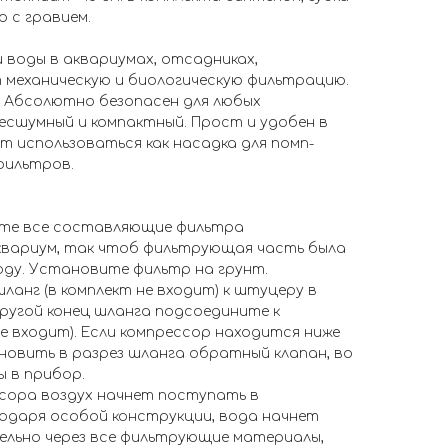
р с гравием.
 воды в аквариумах, отсадниках,
т механическую и биологическую фильтрацию.
 Абсолютно безопасен для любых
есшумный и компактный. Прост и удобен в
ет использоваться как насадка для помп-
фильтров.
йте все составляющие фильтра
квариум, так чтоб фильтрующая часть была
оду. Установите фильтр на грунт.
ланг (в комплект не входит) к штуцеру в
ругой конец шланга подсоедините к
не входит). Если компрессор находится ниже
новить в разрез шланга обратный клапан, во
 в прибор.
ссора воздух начнет поступать в
одаря особой конструкции, вода начнет
льно через все фильтрующие материалы,