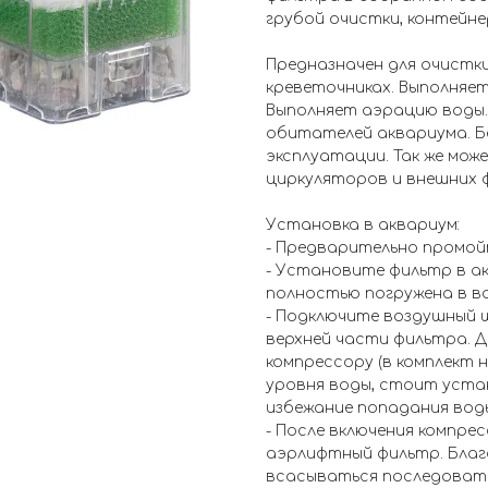
грубой очистки, контейне
Предназначен для очистки
креветочниках. Выполняе
Выполняет аэрацию воды.
обитателей аквариума. Б
эксплуатации. Так же мож
циркуляторов и внешних 
Установка в аквариум:
- Предварительно промо
- Установите фильтр в а
полностью погружена в в
- Подключите воздушный ш
верхней части фильтра. Д
компрессору (в комплект 
уровня воды, стоит уста
избежание попадания воды
- После включения компре
аэрлифтный фильтр. Благ
всасываться последовате