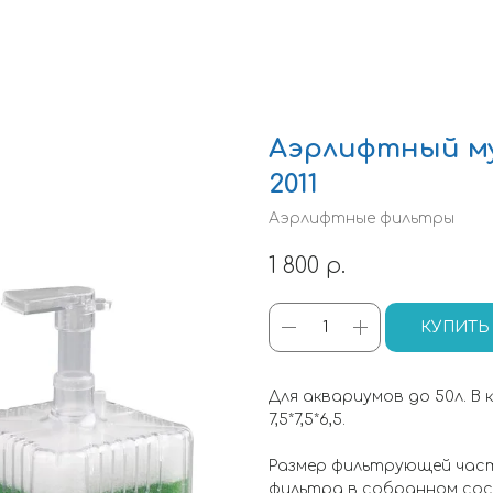
Аэрлифтный му
2011
Аэрлифтные фильтры
1 800
р.
КУПИТЬ
Для аквариумов до 50л. В 
7,5*7,5*6,5.
Размер фильтрующей части:
фильтра в собранном состо