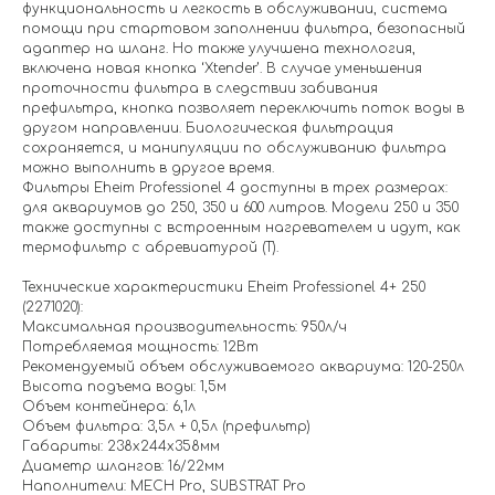
функциональность и легкость в обслуживании, система
помощи при стартовом заполнении фильтра, безопасный
адаптер на шланг. Но также улучшена технология,
включена новая кнопка ‘Xtender’. В случае уменьшения
проточности фильтра в следствии забивания
префильтра, кнопка позволяет переключить поток воды в
другом направлении. Биологическая фильтрация
сохраняется, и манипуляции по обслуживанию фильтра
можно выполнить в другое время.
Фильтры Eheim Professionel 4 доступны в трех размерах:
для аквариумов до 250, 350 и 600 литров. Модели 250 и 350
также доступны с встроенным нагревателем и идут, как
термофильтр с абревиатурой (T).
Технические характеристики Eheim Professionel 4+ 250
(2271020):
Максимальная производительность: 950л/ч
Потребляемая мощность: 12Вт
Рекомендуемый объем обслуживаемого аквариума: 120-250л
Высота подъема воды: 1,5м
Объем контейнера: 6,1л
Объем фильтра: 3,5л + 0,5л (префильтр)
Габариты: 238x244x358мм
Диаметр шлангов: 16/22мм
Наполнители: MECH Pro, SUBSTRAT Pro