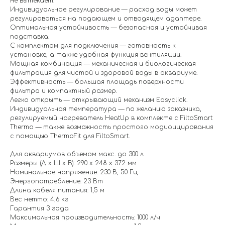
не вытекает.
Индивидуальное регулирование — расход воды может
регулироваться на подающем и отводящем адаптере.
Оптимальная устойчивость — безопасная и устойчивая
подставка.
С комплектом для подключения — готовность к
установке, а также удобная функция вентиляции.
Мощная комбинация — механическая и биологическая
фильтрация для чистой и здоровой воды в аквариуме.
Эффективность — большая площадь поверхности
фильтра и компактный размер.
Легко открыть — открывающий механизм Easyclick.
Индивидуальная температура — по желанию заказчика,
регулируемый нагреватель HeatUp в комплекте с FiltoSmart
Thermo — также возможность простого модифицирования
с помощью ThermoFit для FiltoSmart.
Для аквариумов объемом макс. до 300 л
Размеры (Д х Ш х В): 290 х 248 х 372 мм
Номинальное напряжение: 230 В, 50 Гц
Энергопотребление: 23 Вт
Длина кабеля питания: 1,5 м
Вес нетто: 4,6 кг
Гарантия 3 года
Максимальная производительность: 1000 л/ч