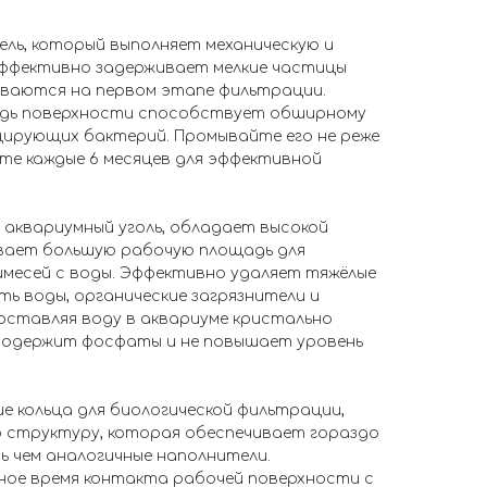
тель, который выполняет механическую и
Эффективно задерживает мелкие частицы
живаются на первом этапе фильтрации.
дь поверхности способствует обширному
ирующих бактерий. Промывайте его не реже
яйте каждые 6 месяцев для эффективной
й аквариумный уголь, обладает высокой
вает большую рабочую площадь для
имесей с воды. Эффективно удаляет тяжёлые
ть воды, органические загрязнители и
оставляя воду в аквариуме кристально
 содержит фосфаты и не повышает уровень
кие кольца для биологической фильтрации,
 структуру, которая обеспечивает гораздо
 чем аналогичные наполнители.
ое время контакта рабочей поверхности с