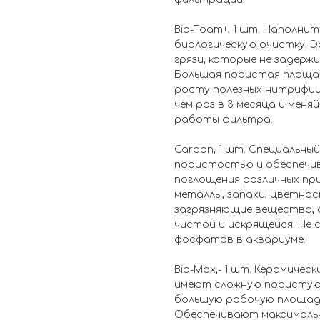
Bio-Foam+, 1 шт. Наполни
биологическую очистку. 
грязи, которые не задер
Большая пористая площа
росту полезных нитрифиц
чем раз в 3 месяца и мен
работы фильтра.
Carbon, 1 шт. Специальны
пористостью и обеспечи
поглощения различных пр
металлы, запахи, цветнос
загрязняющие вещества, 
чистой и искрящейся. Не
фосфатов в аквариуме.
Bio-Max,- 1 шт. Керамичес
имеют сложную пористую
большую рабочую площадь
Обеспечивают максимальн