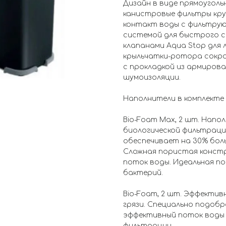
Дизайн в виде прямоуголь
канистровые фильтры кру
контакт воды с фильтру
системой для быстрого с
клапанами Aqua Stop для 
крыльчатки-ротора сокра
с прокладкой из армирова
шумоизоляции.
Наполнители в комплекте ф
Bio-Foam Max, 2 шт. Наполн
биологической фильтраци
обеспечивает на 30% бол
Сложная пористая конст
поток воды. Идеальная п
бактерий.
Bio-Foam, 2 шт. Эффектив
грязи. Специально подоб
эффективный поток воды 
фильтрации.