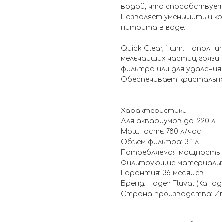
водой, что способствует
Позволяет уменьшить и к
нитрита в воде.
Quick Clear, 1 шт. Наполн
мельчайших частиц грязи
фильтра или для удаления
Обеспечивает кристально
Характеристики:
Для аквариумов до: 220 л.
Мощность: 780 л/час
Объем фильтра: 3.1 л.
Потребляемая мощность: 
Фильтрующие материалы:
Гарантия: 36 месяцев
Бренд: Hagen Fluval (Канад
Страна производства: И