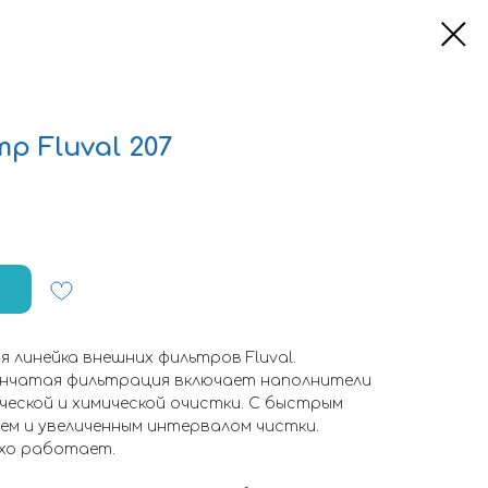
 Fluval 207
я линейка внешних фильтров Fluval.
нчатая фильтрация включает наполнители
ической и химической очистки. С быстрым
ем и увеличенным интервалом чистки.
хо работает.