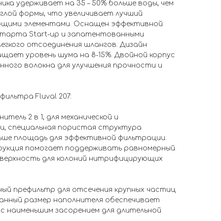
ника удерживает на 35 – 50% больше воды, чем
глой формы, что увеличивает лучший
ющими элементами. Оснащен эффективной
тарта Start-up и запатентованными
легкого отсоединения шлангов. Дизайн
щает уровень шума на 8-15%. Двойной корпус
нного волокна для улучшения прочности и
ильтра Fluval 207:
итель 2 в 1, для механической и
и, специальная пористая структура
ьше площадь для эффективной фильтрации.
рукция помогает поддерживать равномерный
оверхность для колоний нитрифицирующих
ный префильтр для отсечения крупных частиц
ранный размер наполнителя обеспечивает
с наименьшим засорением для длительной