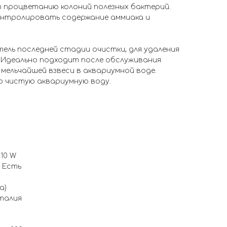
 процветанию колоний полезных бактерий.
онтролировать содержание аммиака и
итель последней стадии очистки, для удаления
. Идеально подходит после обслуживания
 мельчайшей взвеси в аквариумной воде.
 чистую аквариумную воду.
10 W
 Есть
а)
талия