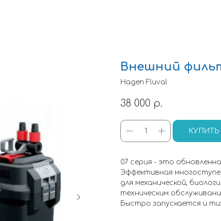
Внешний фильтр
Hagen Fluval
38 000
р.
КУПИТЬ
07 серия - это обновленна
Эффективная многоступе
для механической, биолог
техническим обслуживани
Быстро запускается и ти