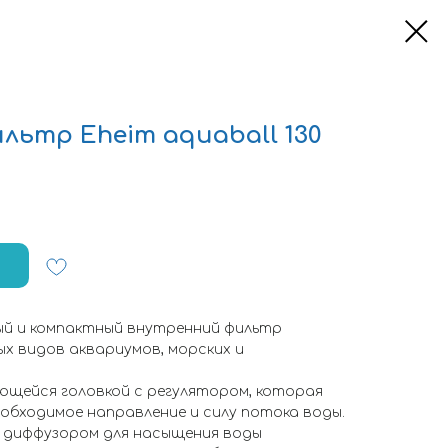
льтр Eheim aquaball 130
ый и компактный внутренний фильтр
х видов аквариумов, морских и
ющейся головкой с регулятором, которая
обходимое направление и силу потока воды.
, диффузором для насыщения воды