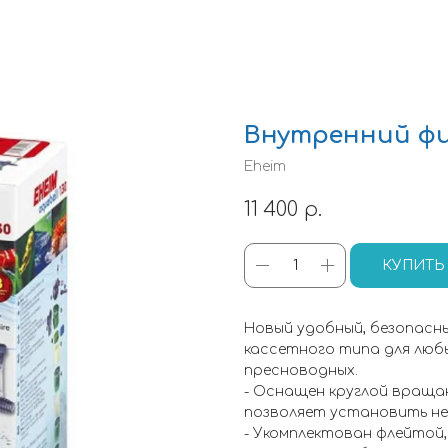
Внутренний фи
Eheim
11 400
р.
КУПИТЬ
Новый удобный, безопасн
кассетного типа для любы
пресноводных.
- Оснащен круглой враща
позволяет установить не
- Укомплектован флейтой