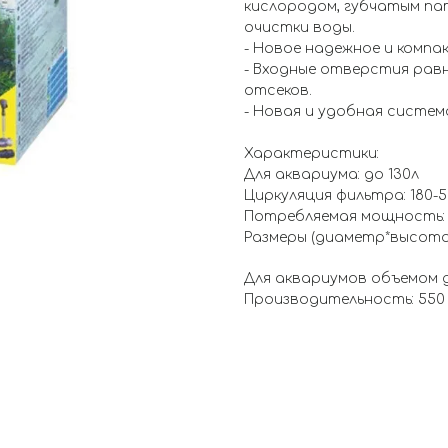
кислородом, губчатым па
очистки воды.
- Новое надежное и компа
- Входные отверстия рав
отсеков.
- Новая и удобная систем
Характеристики:
Для аквариума: до 130л
Циркуляция фильтра: 180-5
Потребляемая мощность:
Размеры (диаметр*высота)
Для аквариумов объемом до
Производительность: 550 