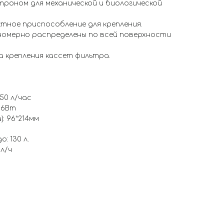
троном для механической и биологической
ктное приспособление для крепления.
номерно распределены по всей поверхности
а крепления кассет фильтра.
50 л/час
 6Вт
: 96*214мм
: 130 л.
л/ч