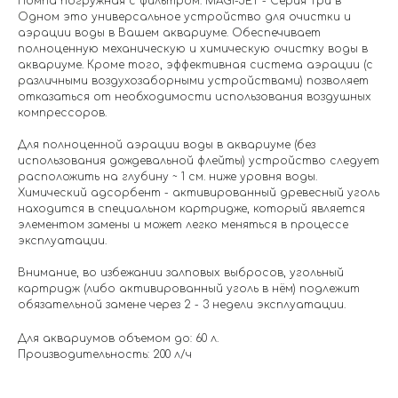
Помпа погружная с фильтром. MAGI-JET - Серия Три в
Одном это универсальное устройство для очистки и
аэрации воды в Вашем аквариуме. Обеспечивает
полноценную механическую и химическую очистку воды в
аквариуме. Кроме того, эффективная система аэрации (с
различными воздухозаборными устройствами) позволяет
отказаться от необходимости использования воздушных
компрессоров.
Для полноценной аэрации воды в аквариуме (без
использования дождевальной флейты) устройство следует
расположить на глубину ~ 1 см. ниже уровня воды.
Химический адсорбент - активированный древесный уголь
находится в специальном картридже, который является
элементом замены и может легко меняться в процессе
эксплуатации.
Внимание, во избежании залповых выбросов, угольный
картридж (либо активированный уголь в нём) подлежит
обязательной замене через 2 - 3 недели эксплуатации.
Для аквариумов объемом до: 60 л.
Производительность: 200 л/ч