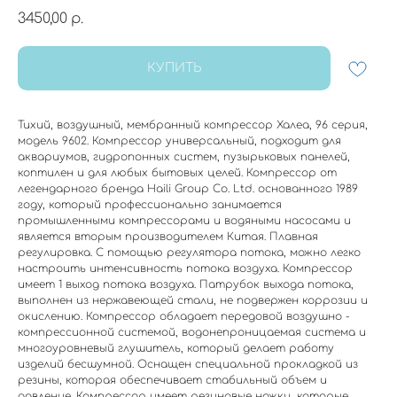
3450,00
р.
КУПИТЬ
Тихий, воздушный, мембранный компрессор Халеа, 96 серия,
модель 9602. Компрессор универсальный, подходит для
аквариумов, гидропонных систем, пузырьковых панелей,
коптилен и для любых бытовых целей. Компрессор от
легендарного бренда Haili Group Co. Ltd. основанного 1989
году, который профессионально занимается
промышленными компрессорами и водяными насосами и
является вторым производителем Китая. Плавная
регулировка. С помощью регулятора потока, можно легко
настроить интенсивность потока воздуха. Компрессор
имеет 1 выход потока воздуха. Патрубок выхода потока,
выполнен из нержавеющей стали, не подвержен коррозии и
окислению. Компрессор обладает передовой воздушно -
компрессионной системой, водонепроницаемая система и
многоуровневый глушитель, который делает работу
изделий бесшумной. Оснащен специальной прокладкой из
резины, которая обеспечивает стабильный объем и
давление. Компрессор имеет резиновые ножки, которые