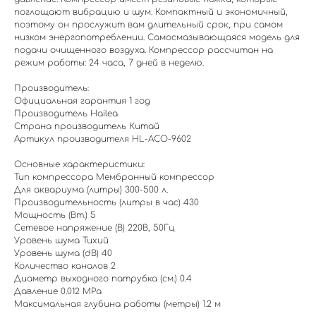
поглощают вибрацию и шум. Компактный и экономичный,
поэтому он прослужит вам длительный срок, при самом
низком энергопотреблении. Самосмазывающаяся модель для
подачи очищенного воздуха. Компрессор рассчитан на
режим работы: 24 часа, 7 дней в неделю.
Производитель:
Официальная гарантия 1 год
Производитель Hailea
Страна производитель Китай
Артикул производителя HL-ACO-9602
Основные характеристики:
Тип компрессора Мембранный компрессор
Для аквариума (литры) 300-500 л.
Производительность (литры в час) 430
Мощность (Вт.) 5
Сетевое напряжение (В) 220В, 50Гц
Уровень шума Тихий
Уровень шума (dB) 40
Количество каналов 2
Диаметр выходного патрубка (см.) 0.4
Давление 0.012 MPa
Максимальная глубина работы (метры) 1.2 м