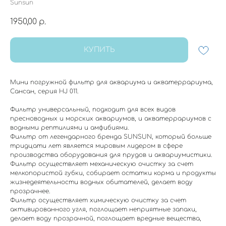
Sunsun
1950,00
р.
КУПИТЬ
Мини погружной фильтр для аквариума и акватеррариума,
Сансан, серия HJ 011.
Фильтр универсальный, подходит для всех видов
пресноводных и морских аквариумов, и акватеррариумов с
водными рептилиями и амфибиями.
Фильтр от легендарного бренда SUNSUN, который больше
тридцати лет является мировым лидером в сфере
производства оборудования для прудов и аквариумистики.
Фильтр осуществляет механическую очистку за счет
мелкопористой губки, собирает остатки корма и продукты
жизнедеятельности водных обитателей, делает воду
прозрачнее.
Фильтр осуществляет химическую очистку за счет
активированного угля, поглощает неприятные запахи,
делает воду прозрачной, поглощает вредные вещества,