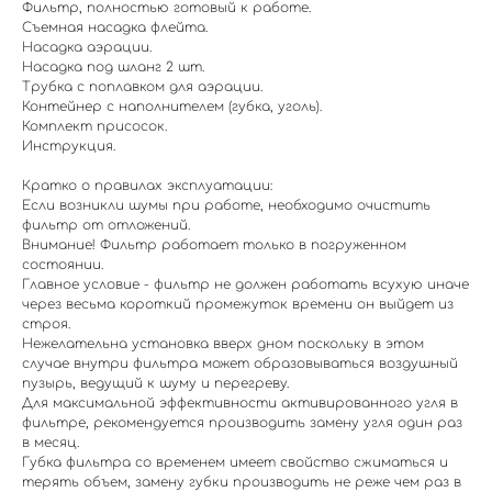
Фильтр, полностью готовый к работе.
Съемная насадка флейта.
Насадка аэрации.
Насадка под шланг 2 шт.
Трубка с поплавком для аэрации.
Контейнер с наполнителем (губка, уголь).
Комплект присосок.
Инструкция.
Кратко о правилах эксплуатации:
Если возникли шумы при работе, необходимо очистить
фильтр от отложений.
Внимание! Фильтр работает только в погруженном
состоянии.
Главное условие - фильтр не должен работать всухую иначе
через весьма короткий промежуток времени он выйдет из
строя.
Нежелательна установка вверх дном поскольку в этом
случае внутри фильтра может образовываться воздушный
пузырь, ведущий к шуму и перегреву.
Для максимальной эффективности активированного угля в
фильтре, рекомендуется производить замену угля один раз
в месяц.
Губка фильтра со временем имеет свойство сжиматься и
терять объем, замену губки производить не реже чем раз в