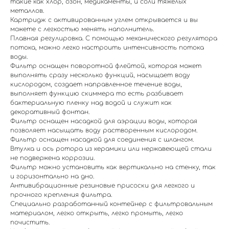
такие как хлор, озон, медикаменты, и соли тяжелых
металлов.
Картридж с активированным углем открывается и вы
можете с легкостью менять наполнитель.
Плавная регулировка. С помощью механического регулятора
потока, можно легко настроить интенсивность потока
воды.
Фильтр оснащен поворотной флейтой, которая может
выполнять сразу несколько функций, насыщает воду
кислородом, создает направленное течение воды,
выполняет функцию скиммера то есть разбивает
бактериальную пленку над водой и служит как
декоративный фонтан.
Фильтр оснащен насадкой для аэрации воды, которая
позволяет насыщать воду растворенным кислородом.
Фильтр оснащен насадкой для соединения с шлангом.
Втулка и ось ротора из керамики или нержавеющей стали
не подвержена коррозии.
Фильтр можно установить как вертикально на стенку, так
и горизонтально на дно.
Антивибрационные резиновые присоски для легкого и
прочного крепления фильтра.
Специально разработанный контейнер с фильтровальным
материалом, легко открыть, легко промыть, легко
почистить.