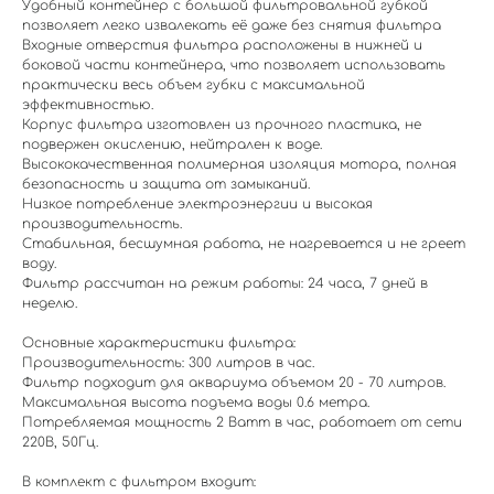
Удобный контейнер с большой фильтровальной губкой
позволяет легко извалекать её даже без снятия фильтра
Входные отверстия фильтра расположены в нижней и
боковой части контейнера, что позволяет использовать
практически весь объем губки с максимальной
эффективностью.
Корпус фильтра изготовлен из прочного пластика, не
подвержен окислению, нейтрален к воде.
Высококачественная полимерная изоляция мотора, полная
безопасность и защита от замыканий.
Низкое потребление электроэнергии и высокая
производительность.
Стабильная, бесшумная работа, не нагревается и не греет
воду.
Фильтр рассчитан на режим работы: 24 часа, 7 дней в
неделю.
Основные характеристики фильтра:
Производительность: 300 литров в час.
Фильтр подходит для аквариума объемом 20 - 70 литров.
Максимальная высота подъема воды 0.6 метра.
Потребляемая мощность 2 Ватт в час, работает от сети
220В, 50Гц.
В комплект с фильтром входит: