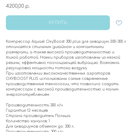
4200,00
р.
КУПИТЬ
Компрессор Aquael OxyBoost 300 plus для аквариум 200-300 л
отличается стильным дизайном и компактными
размерами, а также высокой производительностью и
тихой работой. Ножки приборов изготовлены из мягкой
резины, эффективно поглощающей вибрацию. Возможна
регулировка мощности потока воздуха.
При изготовлении высококачественных аэраторов
OXYBOOST PLUS использованы самые современные
производственные технологии, что позволило создать
компрессоры с высокой производительностью и малым
энергопотреблением.
Производительность 300 л/ч
Гарантия 12 месяцев
Страна производитель Польша
Количество каналов: 1
Для аквариумов объемом до: 300 л.
Производительность: 300 л/ч