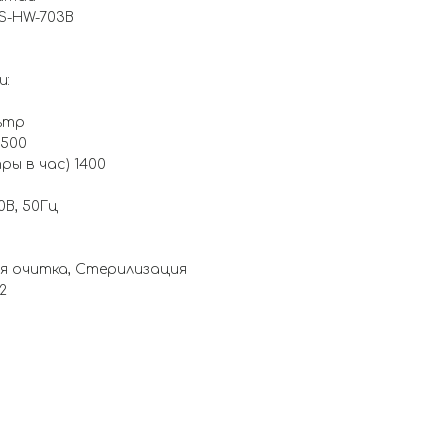
S-HW-703B
и:
ьтр
 500
ы в час) 1400
0В, 50Гц
я очитка, Стерилизация
2