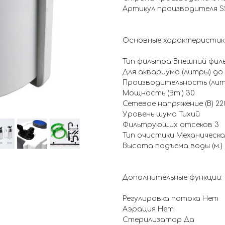
Артикул производителя S
Основные характеристик
Тип фильтра Внешний фил
Для аквариума (литры) до
Производительность (литр
Мощность (Вт.) 30
Сетевое напряжение (В) 22
Уровень шума Тихий
Фильтрующих отсеков 3
Тип очистики Механическа
Высота подъема воды (м.) 
Дополнительные функции:
Регулировка потока Нет
Аэрация Нет
Стерилизатор Да