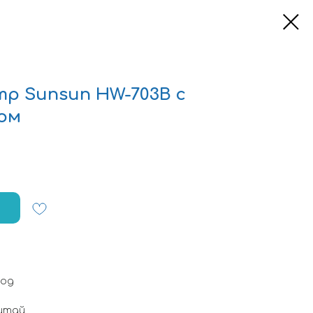
р Sunsun HW-703B с
ом
год
итай