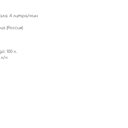
ла: 4 литра/мин
s (Россия)
: 100 л.
 л/ч