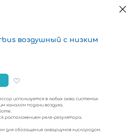
rbus воздушный с низким
ссор используется в любых аква системах.
м каналом подачи воздуха.
боте.
я расположением реле-регулятора.
ом для обогащения аквариумов кислородом.