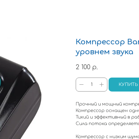
Компрессор Ba
уровнем звука
2 100
р.
КУПИТЬ
Прочный и мощный компре
Компрессор оснащен одни
Тихий и эффективный в ра
Сила потока определяетс
Компрессор с низким шум