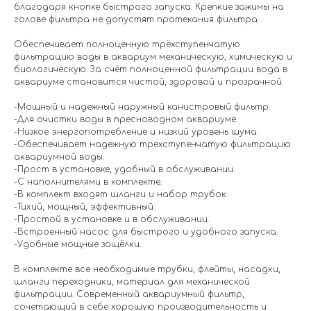
благодаря кнопке быстрого запуска. Крепкие зажимы на
голове фильтра не допустят протекания фильтра.
Обеспечивает полноценную трёхступенчатую
фильтрацию воды в аквариум механическую, химическую и
биологическую. За счёт полноценной фильтрации вода в
аквариуме становится чистой, здоровой и прозрачной.
-Мощный и надежный наружный канистровый фильтр.
-Для очистки воды в пресноводном аквариуме.
-Низкое энергопотребление и низкий уровень шума.
-Обеспечивает надежную трехступенчатую фильтрацию
аквариумной воды.
-Прост в установке, удобный в обслуживании.
-С наполнителями в комплекте.
-В комплект входят шланги и набор трубок.
-Тихий, мощный, эффективный.
-Простой в установке и в обслуживании.
-Встроенный насос для быстрого и удобного запуска.
-Удобные мощные защёлки.
В комплекте все необходимые трубки, флейты, насадки,
шланги переходники, материал для механической
фильтрации. Современный аквариумный фильтр,
сочетающий в себе хорошую производительность и