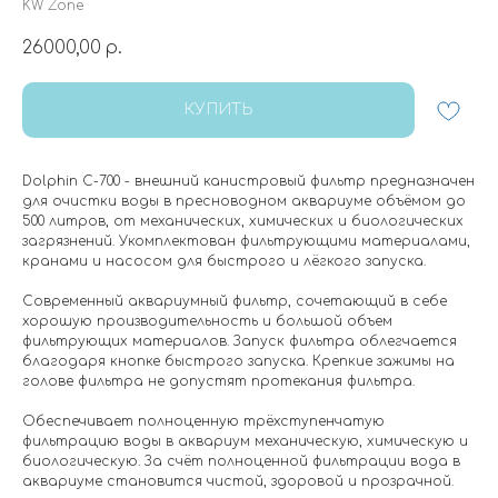
KW Zone
26000,00
р.
КУПИТЬ
Dolphin C-700 - внешний канистровый фильтр предназначен
для очистки воды в пресноводном аквариуме объёмом до
500 литров, от механических, химических и биологических
загрязнений. Укомплектован фильтрующими материалами,
кранами и насосом для быстрого и лёгкого запуска.
Современный аквариумный фильтр, сочетающий в себе
хорошую производительность и большой объем
фильтрующих материалов. Запуск фильтра облегчается
благодаря кнопке быстрого запуска. Крепкие зажимы на
голове фильтра не допустят протекания фильтра.
Обеспечивает полноценную трёхступенчатую
фильтрацию воды в аквариум механическую, химическую и
биологическую. За счёт полноценной фильтрации вода в
аквариуме становится чистой, здоровой и прозрачной.