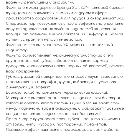
водными рептилиями и амфибиями.
Фильтр от легендарного бренда SUNSUN, который больше
тридцати лет является мировым лидером в сфере
производства оборудования для прудов и аквариумистики.
Стерилизатор позволяет быстро и эффективно очистить
воду от одноклеточных зелёных водорослей («цветения
воды») и от размножившихся бактерий и инфузорий («белая
муть»), устраняет неприятные запахи.
Фильтр имеет выключатель УФ-лампы и контрольный
индикатор.
Фильтр осуществляет механическую очистку за счет
крупнопористой губки, собирает остатки корма и
продукты жизнедеятельности водных обитателей, делает
воду прозрачнее.
Губка с развитой поверхностью способствует выживанию
и размножению нитрифицирующих бактерий, усиливая
фильтрующий эффект.
Биологический наполнитель (керамические шарики).
Материал с высокой пористостью, где селятся бактерии,
которые обеспечивают азотный цикл. Увеличивают срок
между подменами воды в аквариуме, и разлагают ядовитые
соединения от жизнедеятельности обитателей.
Префильтр с крупнопористой губкой – защита УФ-лампы
от грязи, мути, мусора и посторонних предметов.
Повышает эффективность стерилизации и срок работы