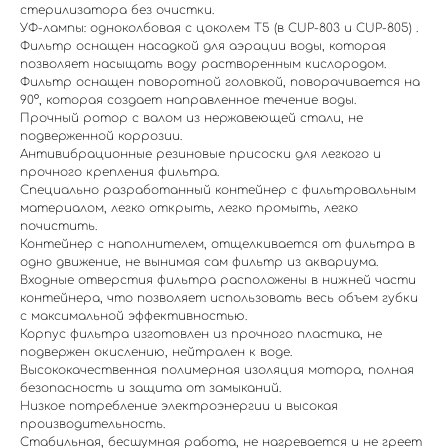
стерилизатора без очистки.
УФ-лампы: одноколбовая с цоколем Т5 (в CUP-803 и CUP-805) .
Фильтр оснащен насадкой для аэрации воды, которая
позволяет насыщать воду растворенным кислородом.
Фильтр оснащен поворотной головкой, поворачивается на
90°, которая создает направленное течение воды.
Прочный ротор с валом из нержавеющей стали, не
подверженной коррозии.
Антивибрационные резиновые присоски для легкого и
прочного крепления фильтра.
Специально разработанный контейнер с фильтровальным
материалом, легко открыть, легко промыть, легко
почистить.
Контейнер с наполнителем, отщелкивается от фильтра в
одно движение, не вынимая сам фильтр из аквариума.
Входные отверстия фильтра расположены в нижней части
контейнера, что позволяет использовать весь объем губки
с максимальной эффективностью.
Корпус фильтра изготовлен из прочного пластика, не
подвержен окислению, нейтрален к воде.
Высококачественная полимерная изоляция мотора, полная
безопасность и защита от замыканий.
Низкое потребление электроэнергии и высокая
производительность.
Стабильная, бесшумная работа, не нагревается и не греет