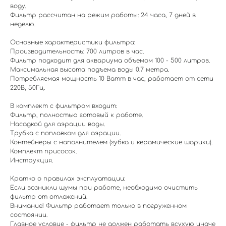
воду.
Фильтр рассчитан на режим работы: 24 часа, 7 дней в
неделю.
Основные характеристики фильтра:
Производительность: 700 литров в час.
Фильтр подходит для аквариума объемом 100 - 500 литров.
Максимальная высота подъема воды 0.7 метра.
Потребляемая мощность 10 Ватт в час, работает от сети
220В, 50Гц.
В комплект с фильтром входит:
Фильтр, полностью готовый к работе.
Насадкой для аэрации воды.
Трубка с поплавком для аэрации.
Контейнеры с наполнителем (губка и керамические шарики).
Комплект присосок.
Инструкция.
Кратко о правилах эксплуатации:
Если возникли шумы при работе, необходимо очистить
фильтр от отложений.
Внимание! Фильтр работает только в погруженном
состоянии.
Главное условие - фильтр не должен работать всухую иначе