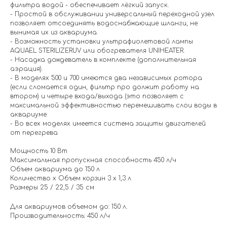
фильтра водой - обеспечивает лёгкий запуск.
- Простой в обслуживании универсальный переходной узел
позволяет отсоединять водоснабжающие шланги, не
вынимая их из аквариума.
- Возможность установки ультрафиолетовой лампы
AQUAEL STERILIZERUV или обогревателя UNIHEATER.
- Насадка дождеватель в комплекте (дополнительная
аэрация).
- В моделях 500 и 700 имеются два независимых ротора
(если сломается один, фильтр про должит работу на
втором) и четыре входа/выхода (это позволяет с
максимальной эффективностью перемешивать слои воды в
аквариуме
- Во всех моделях имеется система защиты двигателей
от перегрева
Мощность 10 Вт
Максимальная пропускная способность 450 л/ч
Объем аквариума до 150 л
Количество x Объем корзин 3 x 1,3 л
Размеры 25 / 22,5 / 35 см
Для аквариумов объемом до: 150 л.
Производительность: 450 л/ч