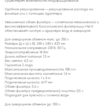
существует возможность модифицирования.
Удобное регулирование — регулирования расхода на
фильтре или с помощью адаптера.
Увеличенный объем фильтра — сочетание механической и
высокоэффективной биологической фильтрации Hel-X
обеспечивает чистую и здоровую воду в аквариуме.
Для аквариумов объемом макс. до 350 л
Размеры (Д х Ш х В): 240 х 240 х 425 мм
Номинальное напряжение: 230 В, 50 Гц
Энергопотребление: 18 Вт
Длина кабеля питания: 1,5 м
Вес нетто: 4,5 кг
Гарантия 3 года
Максимальная производительность: 1100 л/ч
Максимальная высота нагнетания: 1,4 м
Подключение шланга: 1 х 4 м
Подключение шланга: d=17 мм
Объем фильтра: 5,6 л
Объем фильтра предварительной очистки: 0,5 л
Подходит для пресной и соленой воды
Для аквариумов объемом до: 350 л.