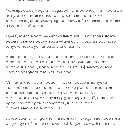
фильтровальных губок.
Фильтрующий модуль предварительной очистки — больше
не нужно снимать фильтр — достаточно извлечь
фильтрующий модуль предварительной очистки, промыть
и вложить обратно.
Функциональность — кнопка вентиляции обеспечивает
эффективную подачу воды — для быстрого и простого
запуска после установки или очистки.
Безопасность — функция автоматического отключения и
безопасной закрывающий механизм для защиты от
вытекания воды, например при снятии фильтрующего
модуля предварительной очистки.
Оптимальная фильтрация — фильтровальные губки
тонкой очистки с пористостью 45 ppi обеспечивают
оптимальную предварительную механическую
фильтрацию и удаление твердых загрязнений, а также
продлевают срок эксплуатации элементов
биологической фильтрации.
Заказывается отдельно — в комплект входит встроенный
регулируемый нагреватель HeatUp для BioMaster Thermo —