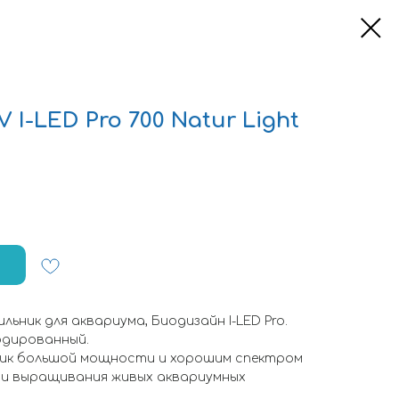
I-LED Pro 700 Natur Light
льник для аквариума, Биодизайн I-LED Pro.
одированный.
ник большой мощности и хорошим спектром
 и выращивания живых аквариумных