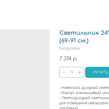
Светильник 24V 
(69-91 см.)
Биодизайн
7 374
р.
КУПИТЬ
- Навесной, диодный свети
- Корпус алюминиевый, ан
- Светодиодный светиль
для освещения аквариума
растений.