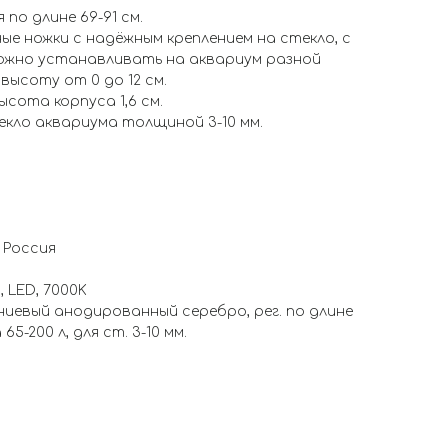
 по длине 69-91 см.
ые ножки с надёжным креплением на стекло, с
ожно устанавливать на аквариум разной
высоту от 0 до 12 см.
высота корпуса 1,6 см.
кло аквариума толщиной 3-10 мм.
 Россия
 LED, 7000K
иниевый анодированный серебро, рег. по длине
65-200 л, для ст. 3-10 мм.