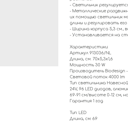
- Светильник регулируется
- Металлические раздвижн
их помощью светильник м
длины и регулировать его 
- Ширина корпуса 5,3 см., 
- Устанавливается на сте
Характеристики:
Артикул 913036/NL
Длина, см. 70x5,3x1,6
Мощность 30 W
Производитель Biodesign -
Световой поток 4000 lm
Тип светильника Навесной,
24V, 96 LED диодов, алюм
69-91 см/высоте 0-12 см, на 
Гарантия 1 год
Тип: LED
Длина, см: 69