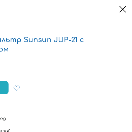
льтр Sunsun JUP-21 с
ом
год
итай