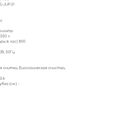
-JUP-21
и:
фильтр
350 л
ы в час) 800
0В, 50Гц
я очитка, Биологическая очистка,
0.6
ка (см.) -