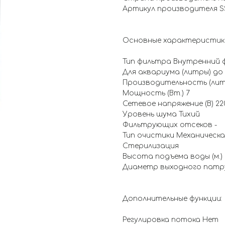
Артикул производителя SS
Основные характеристик
Тип фильтра Внутренний 
Для аквариума (литры) до 
Производительность (литр
Мощность (Вт.) 7
Сетевое напряжение (В) 22
Уровень шума Тихий
Фильтрующих отсеков -
Тип очистики Механическа
Стерилизация
Высота подъема воды (м.) 
Диаметр выходного патруб
Дополнительные функции:
Регулировка потока Нет