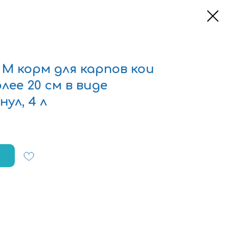
y M корм для карпов кои
лее 20 см в виде
ул, 4 л