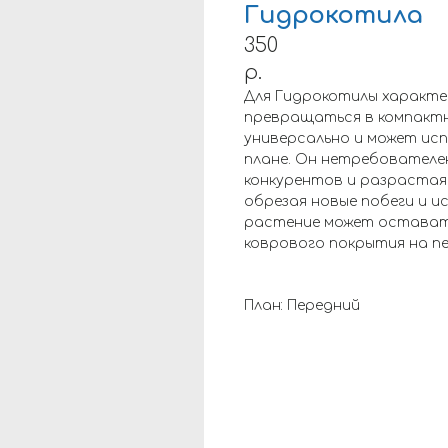
Гидрокотила
350
р.
Для Гидрокотилы характе
превращаться в компактн
универсально и может исп
плане. Он нетребователе
конкурентов и разрастая 
обрезая новые побеги и и
растение может остават
коврового покрытия на пе
План: Передний