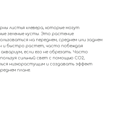
рны листья клевера, которые могут
ые зеленые кусты. Это растение
ользоваться на переднем, среднем или заднем
н и быстро растет, часто побеждая
аквариум, если его не обрезать. Часто
спользуя сильный свет с помощью CO2,
ься низкорастущим и создавать эффект
реднем плане.