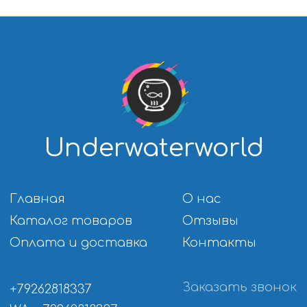
Моллинезии
Барбусы
Петушки
Данио и кардинал
Гурами и макроподы
Лабео
Лялиусы
Крабики
Арованы
Расборы
Скаты
Сомики
Боции
Аксолотли
Другие виды
Вьюновые
обитателей
Радужницы
Солоноводные
Улитки
Креветки и раки
КОРМА
РАСТЕНИЯ
Корма
Растения для
Универсальные корма
аквариума
Корма для Цихлид
Растения
Корм для Золотых
переднего плана
рыбок
Растения
Корм для Петушков
среднего плана
Корм для донных рыб
Растения заднего
Корм для Ракообразных
плана
Корм для мальков
Аквариумные мхи