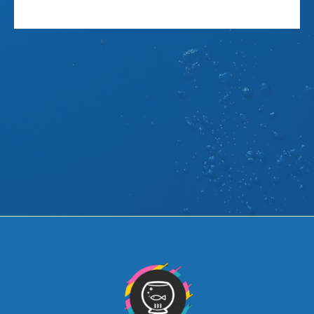
Лялиусы
Крабики
Арованы
Расборы
Скаты
Сомики
Боции
Аксолотли
Другие виды
Вьюновые
обитателей
Радужницы
Солоноводные
Улитки
Креветки и раки
КОРМА
РАСТЕНИЯ
Корма
Растения для
Универсальные корма
аквариума
Корма для Цихлид
Растения
Корм для Золотых
переднего плана
рыбок
Растения
Корм для Петушков
среднего плана
Корм для донных рыб
Растения заднего
Корм для Ракообразных
плана
Корм для мальков
Аквариумные мхи
Замороженный корм