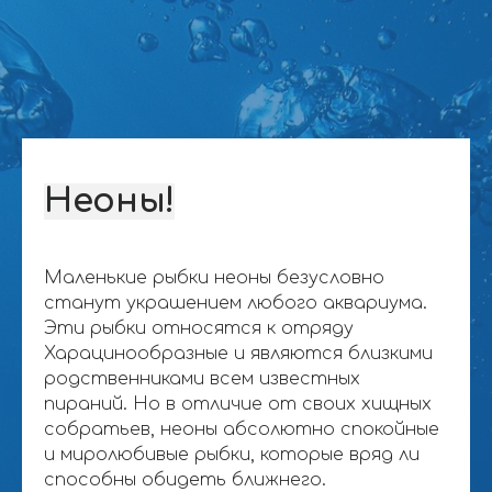
Underwaterworld
Главная
О нас
Каталог товаров
Отзывы
Оплата и доставка
Контакты
Неоны!
Заказать звонок
+79262818337
WA: +79262818337
Политика конфиденциальности
undeworld1230@yandex.ru
Маленькие рыбки неоны безусловно
станут украшением любого аквариума.
АКВАРИУМНЫЕ РЫБКИ
Эти рыбки относятся к отряду
Аквариумные
Золотые рыбки
Харацинообразные и являются близкими
обитатели
Неоны
родственниками всем известных
Гуппи
Тернеции
пираний. Но в отличие от своих хищных
Пецилии
Тетры
собратьев, неоны абсолютно спокойные
Меченосцы
Цихлиды
Моллинезии
Барбусы
и миролюбивые рыбки, которые вряд ли
Петушки
Данио и кардинал
способны обидеть ближнего.
Гурами и макроподы
Лабео