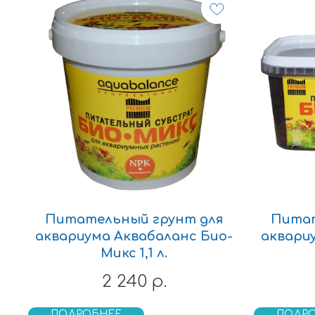
Питательный грунт для
Питат
аквариума Аквабаланс Био-
аквари
Микс 1,1 л.
2 240
р.
ПОДРОБНЕЕ
ПОДР