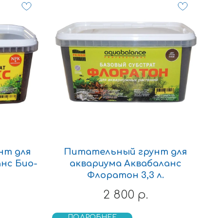
нт для
Питательный грунт для
нс Био-
аквариума Аквабаланс
Флоратон 3,3 л.
2 800
р.
ПОДРОБНЕЕ