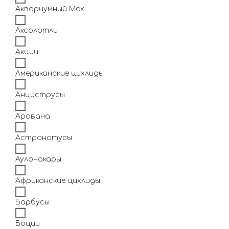
Аквариумный Мох
Аксолотли
Акции
Американские цихлиды
Анциструсы
Арована
Астронотусы
Аулонокары
Африканские цихлиды
Барбусы
Боции