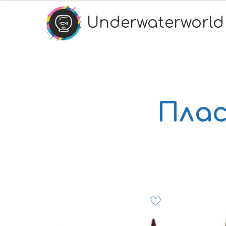
Underwaterworld
Пла