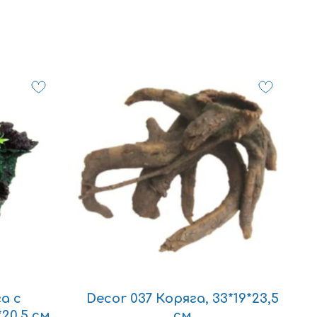
а с
Decor 037 Коряга, 33*19*23,5
20,5 см
см