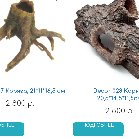
7 Коряга, 21*11*16,5 см
Decor 028 Коря
20,5*14,5*11,5с
2 800
р.
2 800
р.
ОБНЕЕ
ПОДРОБНЕЕ