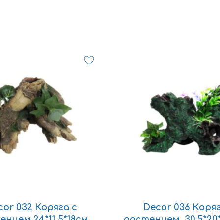
cor 032 Коряга с
Decor 036 Коряг
ением 24*11,5*18см
растением, 30,5*20*