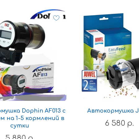
мушка Dophin AF013 с
Автокормушка J
м на 1-5 кормлений в
6 580
р.
сутки
5 880
р.