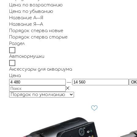
Цена: по возрастанию
Цена: по убыванию
Название: А—Я
Название: Я—А
Порядок: сперва новые
Порядок: сперва старые
Раздел
Автокормушки
Аксессуары для аквариума
Цена
—
OK