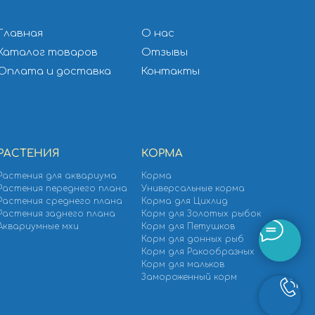
Главная
О нас
Каталог товаров
Отзывы
Оплата и доставка
Контакты
РАСТЕНИЯ
КОРМА
Растения для аквариума
Корма
Растения переднего плана
Универсальные корма
Растения среднего плана
Корма для Цихлид
Растения заднего плана
Корм для Золотых рыбок
Аквариумные мхи
Корм для Петушков
Корм для донных рыб
Корм для Ракообразных
Корм для мальков
Замороженный корм