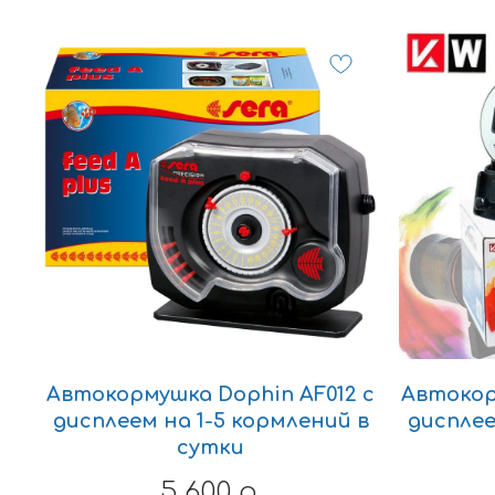
Автокормушка Dophin AF012 с
Автокор
дисплеем на 1-5 кормлений в
дисплее
сутки
5 600
р.