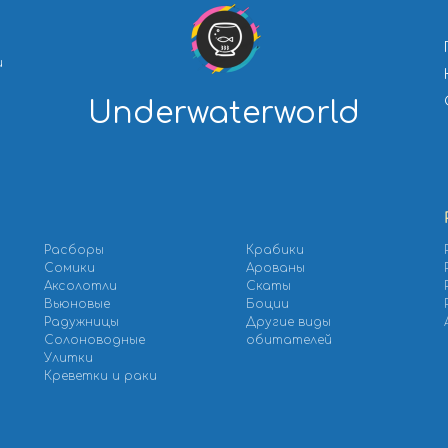
и
Underwaterworld
Расборы
Крабики
Сомики
Арованы
Аксолотли
Скаты
Вьюновые
Боции
Радужницы
Другие виды
Солоноводные
обитателей
Улитки
Креветки и раки