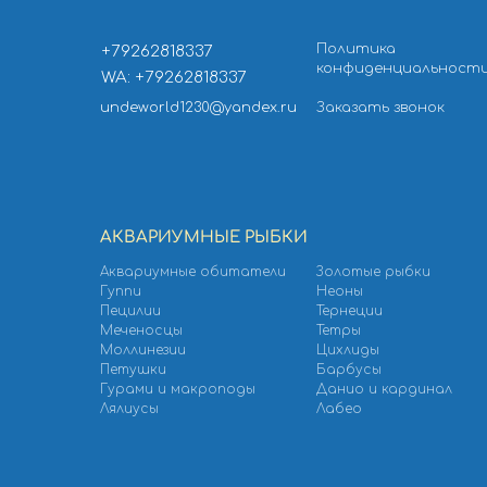
Политика
+79262818337
конфиденциальност
WA: +79262818337
undeworld1230@yandex.ru
Заказать звонок
АКВАРИУМНЫЕ РЫБКИ
Аквариумные обитатели
Золотые рыбки
Гуппи
Неоны
Пецилии
Тернеции
Меченосцы
Тетры
Моллинезии
Цихлиды
Петушки
Барбусы
Гурами и макроподы
Данио и кардинал
Лялиусы
Лабео