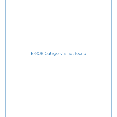
ERROR: Category is not found