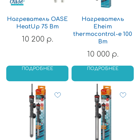
Улитки
Креветки и раки
Нагреватель OASE
Нагреватель
КОРМА
РАСТЕНИЯ
HeatUp 75 Вт
Eheim
Корма
Растения для
thermocontrol-e 100
10 200
р.
Универсальные корма
аквариума
Вт
Корма для Цихлид
Растения
Корм для Золотых
переднего плана
10 000
р.
рыбок
Растения
Корм для Петушков
среднего плана
Корм для донных рыб
Растения заднего
ПОДРОБНЕЕ
ПОДРОБНЕЕ
Корм для Ракообразных
плана
Корм для мальков
Аквариумные мхи
Замороженный корм