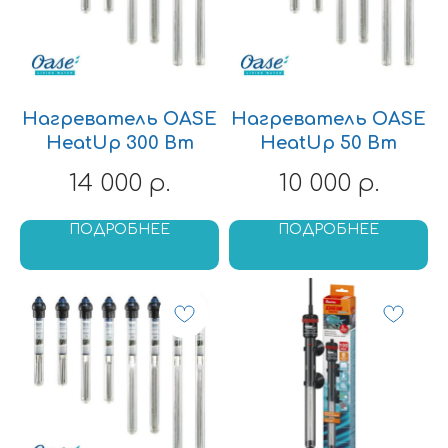
Оплата и доставка
Контакты
Заказать звонок
+79262818337
WA: +79262818337
Политика конфиденциальности
undeworld1230@yandex.ru
Нагреватель OASE
Нагреватель OASE
HeatUp 300 Вт
HeatUp 50 Вт
АКВАРИУМНЫЕ РЫБКИ
14 000
10 000
р.
р.
Аквариумные
Золотые рыбки
обитатели
Неоны
Гуппи
Тернеции
ПОДРОБНЕЕ
ПОДРОБНЕЕ
Пецилии
Тетры
Меченосцы
Цихлиды
Моллинезии
Барбусы
Петушки
Данио и кардинал
Гурами и макроподы
Лабео
Лялиусы
Крабики
Арованы
Расборы
Скаты
Сомики
Боции
Аксолотли
Другие виды
Вьюновые
обитателей
Радужницы
Солоноводные