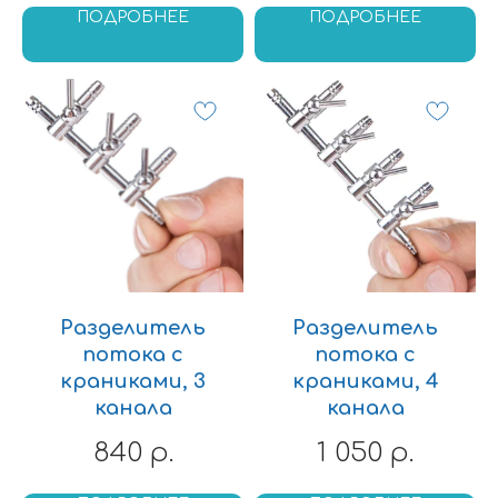
ПОДРОБНЕЕ
ПОДРОБНЕЕ
Underwaterworld
Главная
О нас
Каталог товаров
Отзывы
Разделитель
Разделитель
Оплата и доставка
Контакты
потока с
потока с
краниками, 3
краниками, 4
Заказать звонок
+79262818337
канала
канала
WA: +79262818337
Политика конфиденциальности
840
1 050
р.
р.
undeworld1230@yandex.ru