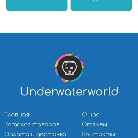
Корма для Цихлид
Растения
Корм для Золотых
переднего плана
рыбок
Растения
Корм для Петушков
среднего плана
Корм для донных рыб
Растения заднего
Корм для Ракообразных
плана
Корм для мальков
Аквариумные мхи
Замороженный корм