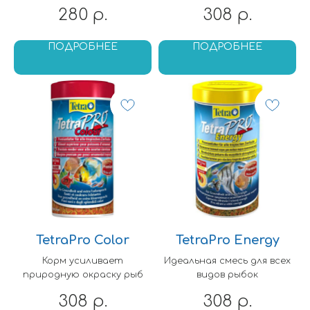
280
308
р.
р.
ПОДРОБНЕЕ
ПОДРОБНЕЕ
TetraPro Color
TetraPro Energy
Корм усиливает
Идеальная смесь для всех
природную окраску рыб
видов рыбок
308
308
р.
р.