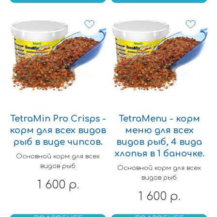
Корм для донных рыб
Растения заднего
Корм для Ракообразных
плана
Корм для мальков
Аквариумные мхи
Замороженный корм
TetraMin Pro Crisps -
TetraMenu - корм
корм для всех видов
меню для всех
рыб в виде чипсов.
видов рыб, 4 вида
хлопья в 1 баночке.
Основной корм для всех
видов рыб
Основной корм для всех
видов рыб
1 600
р.
1 600
р.