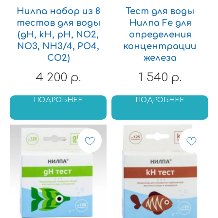
Нилпа набор из 8
Тест для воды
тестов для воды
Нилпа Fe для
(gH, kH, pH, NO2,
определения
NO3, NH3/4, PO4,
концентрации
СО2)
железа
4 200
1 540
р.
р.
ПОДРОБНЕЕ
ПОДРОБНЕЕ