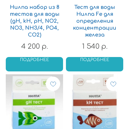
Нилпа набор из 8
Тест для воды
тестов для воды
Нилпа Fe для
(gH, kH, pH, NO2,
определения
NO3, NH3/4, PO4,
концентрации
СО2)
железа
4 200
1 540
р.
р.
ПОДРОБНЕЕ
ПОДРОБНЕЕ