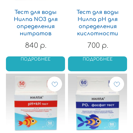
Другие виды
Вьюновые
обитателей
Радужницы
Тест для воды
Тест для воды
Солоноводные
Нилпа NO3 для
Нилпа pH для
Улитки
определения
определения
Креветки и раки
нитратов
кислотности
КОРМА
РАСТЕНИЯ
840
700
р.
р.
Корма
Растения для
Универсальные корма
аквариума
ПОДРОБНЕЕ
ПОДРОБНЕЕ
Корма для Цихлид
Растения
Корм для Золотых
переднего плана
рыбок
Растения
Корм для Петушков
среднего плана
Корм для донных рыб
Растения заднего
Корм для Ракообразных
плана
Корм для мальков
Аквариумные мхи
Замороженный корм