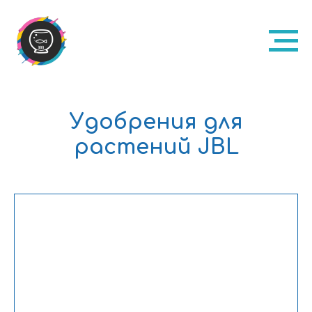
Удобрения для
растений JBL