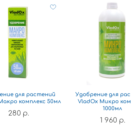
ение для растений
Удобрение для ра
Макро комплекс 50мл
VladOx Микро ком
1000мл
280
р.
1 960
р.