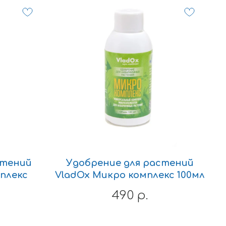
стений
Удобрение для растений
плекс
VladOx Микро комплекс 100мл
490
р.