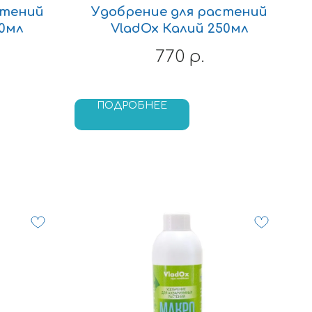
стений
Удобрение для растений
00мл
VladOx Калий 250мл
770
р.
ПОДРОБНЕЕ