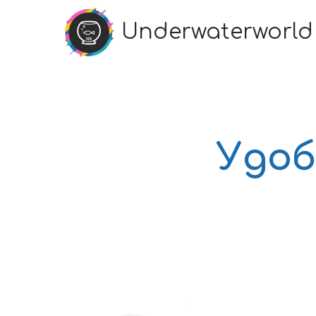
Underwaterworld
Удоб