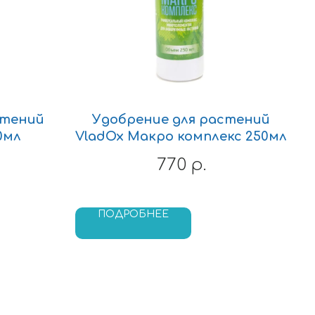
стений
Удобрение для растений
0мл
VladOx Макро комплекс 250мл
770
р.
ПОДРОБНЕЕ