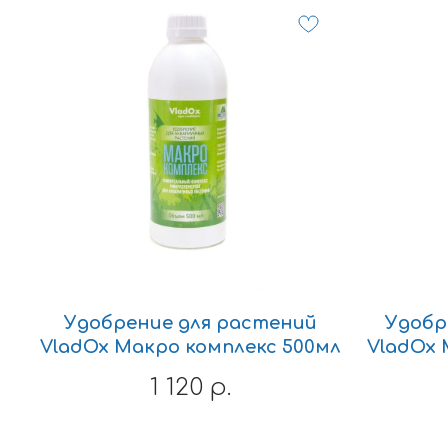
Удобрение для растений
Удобр
VladOx Макро комплекс 500мл
VladOx 
1 120
р.