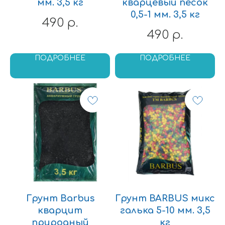
мм. 3,5 кг
кварцевый песок
0,5-1 мм. 3,5 кг
490
р.
490
р.
ПОДРОБНЕЕ
ПОДРОБНЕЕ
Грунт Barbus
Грунт BARBUS микс
кварцит
галька 5-10 мм. 3,5
природный
кг