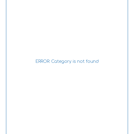
ERROR: Category is not found