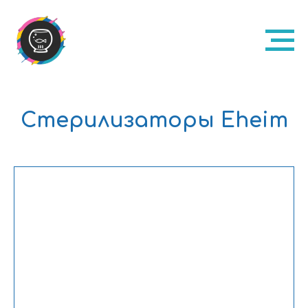
Стерилизаторы Eheim