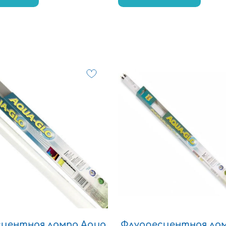
центная лампа Aqua
Флуоресцентная ла