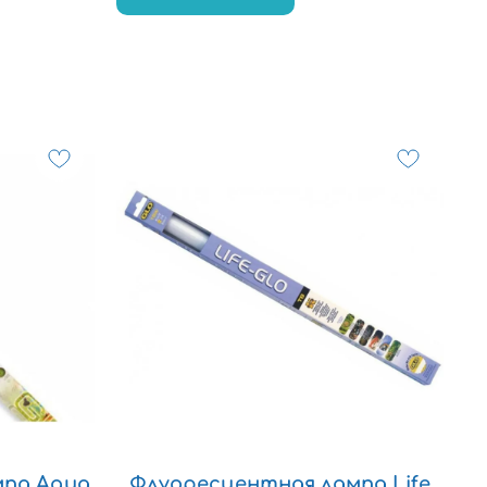
мпа Aqua
Флуоресцентная лампа Life