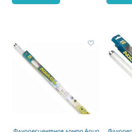
Флуоресцентная лампа Aqua
Флуорес