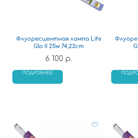
Флуоресцентная лампа Life
Флуоре
Glo II 25w 74,22cm
G
6 100
р.
ПОДРОБНЕЕ
ПОДР