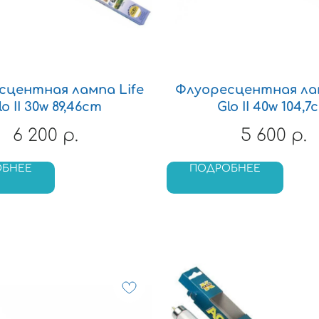
сцентная лампа Life
Флуоресцентная лам
lo II 30w 89,46cm
Glo II 40w 104,7
6 200
5 600
р.
р.
ОБНЕЕ
ПОДРОБНЕЕ