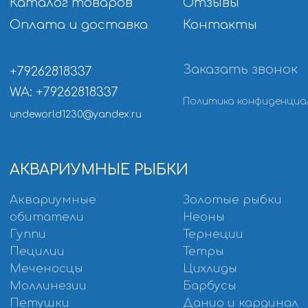
КОРМА
РАСТЕНИЯ
Корма
Растения для
Универсальные корма
аквариума
Корма для Цихлид
Растения
Корм для Золотых
переднего плана
рыбок
Растения
Корм для Петушков
среднего плана
Корм для донных рыб
Растения заднего
Корм для Ракообразных
плана
Корм для мальков
Аквариумные мхи
Замороженный корм