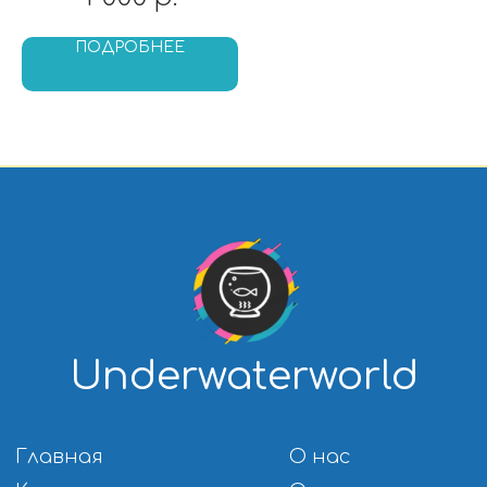
Заказать звонок
+79262818337
WA: +79262818337
ПОДРОБНЕЕ
Политика конфиденциальности
undeworld1230@yandex.ru
АКВАРИУМНЫЕ РЫБКИ
Аквариумные
Золотые рыбки
обитатели
Неоны
Гуппи
Тернеции
Пецилии
Тетры
Меченосцы
Цихлиды
Моллинезии
Барбусы
Петушки
Данио и кардинал
Гурами и макроподы
Лабео
Лялиусы
Крабики
Арованы
Расборы
Скаты
Сомики
Боции
Аксолотли
Другие виды
Вьюновые
обитателей
Радужницы
Солоноводные
Улитки
Креветки и раки